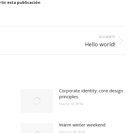
tir esta publicación
SIGUIENTE
Publicación
Hello world!
siguiente:
Corporate identity: core design
principles
marzo 18, 2014
Warm winter weekend
febrero 18, 2014