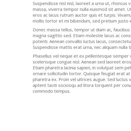
Suspendisse nisl nisl, laoreet a urna ut, rhoncus 
massa, viverra tempor nulla euismod sit amet. U
eros ac lacus rutrum auctor quis et turpis. Vivamu
mollis tortor et mi bibendum, sed pretium justo ef
Donec massa tellus, tempor ut diam ac, faucibus 
magna sagittis sed. Etiam molestie lacus ac conse
potenti. Aenean convallis luctus lacus, consectet
Suspendisse mattis erat urna, nec aliquam nulla 
Phasellus vel neque et ex pellentesque semper 
scelerisque congue nisl. Aenean sed laoreet eros.
Etiam pharetra lacinia sapien, in volutpat sem pe
ornare sollicitudin tortor. Quisque feugiat erat
pharetra ex. Proin vel ultrices augue. Sed luctus
aptent taciti sociosqu ad litora torquent per co
commodo tempus.