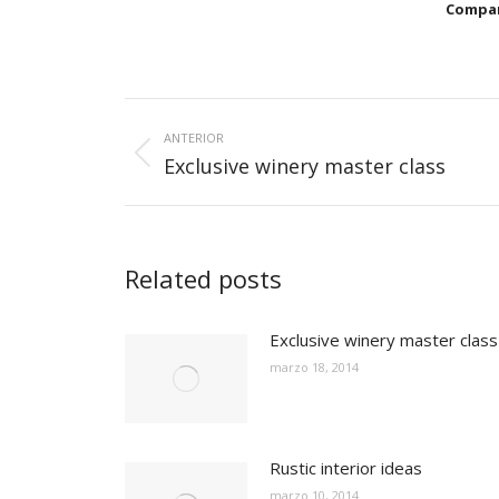
Compar
Navegación
entre
ANTERIOR
Publicación
Exclusive winery master class
publicaciones
anterior:
Related posts
Exclusive winery master class
marzo 18, 2014
Rustic interior ideas
marzo 10, 2014