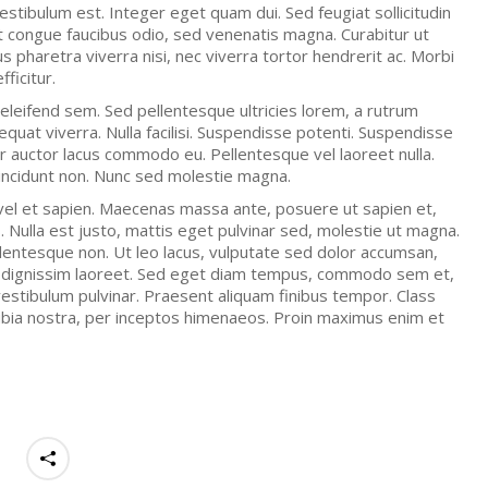
vestibulum est. Integer eget quam dui. Sed feugiat sollicitudin
t congue faucibus odio, sed venenatis magna. Curabitur ut
s pharetra viverra nisi, nec viverra tortor hendrerit ac. Morbi
ficitur.
eleifend sem. Sed pellentesque ultricies lorem, a rutrum
quat viverra. Nulla facilisi. Suspendisse potenti. Suspendisse
ur auctor lacus commodo eu. Pellentesque vel laoreet nulla.
tincidunt non. Nunc sed molestie magna.
vel et sapien. Maecenas massa ante, posuere ut sapien et,
 Nulla est justo, mattis eget pulvinar sed, molestie ut magna.
llentesque non. Ut leo lacus, vulputate sed dolor accumsan,
 at dignissim laoreet. Sed eget diam tempus, commodo sem et,
 vestibulum pulvinar. Praesent aliquam finibus tempor. Class
nubia nostra, per inceptos himenaeos. Proin maximus enim et