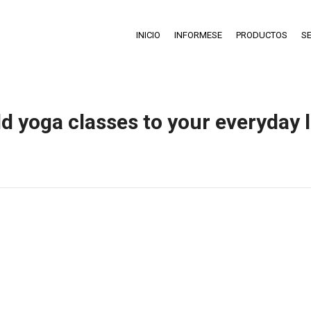
INICIO
INFORMESE
PRODUCTOS
SE
d yoga classes to your everyday l
Estás aquí:
Inicio
Lifestyle & Hobby
Add yoga classes to your…