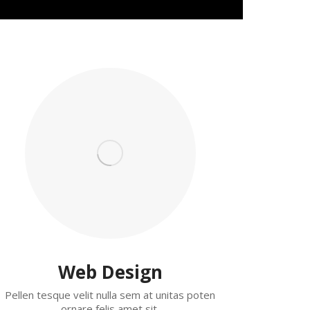
Web Design
Pellen tesque velit nulla sem at unitas poten
ornare felis amet sit.