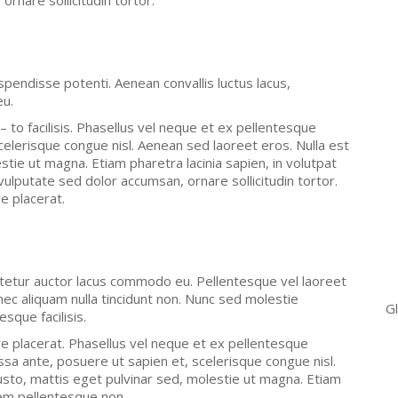
ornare sollicitudin tortor.
uspendisse potenti. Aenean convallis luctus lacus,
eu.
– to facilisis. Phasellus vel neque et ex pellentesque
elerisque congue nisl. Aenean sed laoreet eros. Nulla est
stie ut magna. Etiam pharetra lacinia sapien, in volutpat
vulputate sed dolor accumsan, ornare sollicitudin tortor.
e placerat.
ctetur auctor lacus commodo eu. Pellentesque vel laoreet
nec aliquam nulla tincidunt non. Nunc sed molestie
Gl
esque facilisis.
e placerat. Phasellus vel neque et ex pellentesque
a ante, posuere ut sapien et, scelerisque congue nisl.
usto, mattis eget pulvinar sed, molestie ut magna. Etiam
sem pellentesque non.