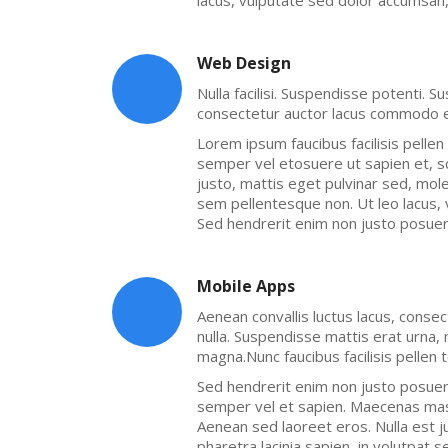
lacus, vulputate sed dolor accumsan, 
Web Design
Nulla facilisi. Suspendisse potenti. S
consectetur auctor lacus commodo 
Lorem ipsum faucibus facilisis pellen 
semper vel etosuere ut sapien et, sc
justo, mattis eget pulvinar sed, mole
sem pellentesque non. Ut leo lacus, 
Sed hendrerit enim non justo posuer
Mobile Apps
Aenean convallis luctus lacus, conse
nulla. Suspendisse mattis erat urna, 
magna.Nunc faucibus facilisis pellen t
Sed hendrerit enim non justo posuer
semper vel et sapien. Maecenas mass
Aenean sed laoreet eros. Nulla est j
pharetra lacinia sapien, in volutpat 