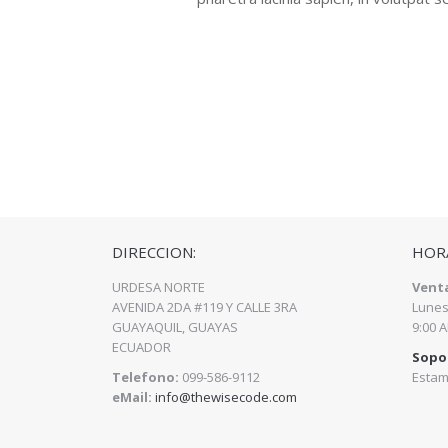
DIRECCION:
HORA
URDESA NORTE
Vent
AVENIDA 2DA #119 Y CALLE 3RA
Lunes
GUAYAQUIL, GUAYAS
9:00 
ECUADOR
Sopo
Telefono:
099-586-9112
Estam
eMail:
info@thewisecode.com