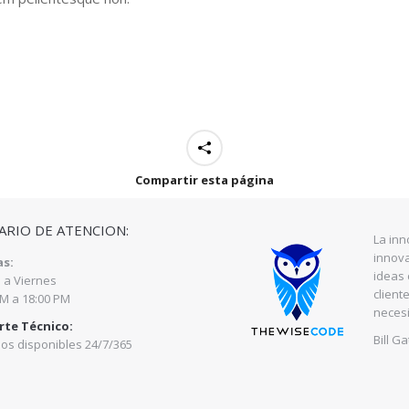
Compartir esta página
RIO DE ATENCION:
La inn
innova
as:
ideas 
 a Viernes
client
AM a 18:00 PM
neces
rte Técnico:
Bill Ga
os disponibles 24/7/365