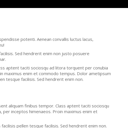
uspendisse potenti. Aenean convallis luctus lacus,
eu!
 facilisis. Sed hendrerit enim non justo posuere
nar.
ss aptent taciti sociosqu ad litora torquent per conubia
roin maximus enim et commodo tempus. Dolor ametipsum
llen tesque facilisis. Sed hendrerit enim non.
sent aliquam finibus tempor. Class aptent taciti sociosqu
ra, per inceptos himenaeos. Proin maximus enim et
acilisis pellen tesque facilisis. Sed hendrerit enim non.