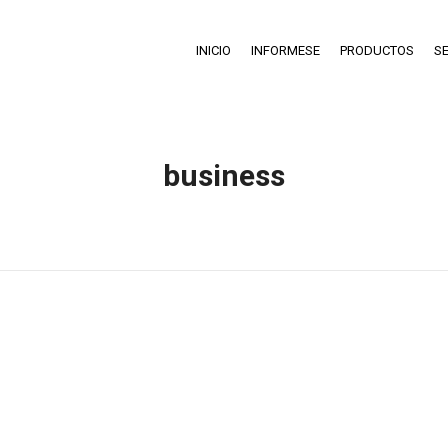
INICIO
INFORMESE
PRODUCTOS
SE
business
Estás aquí:
Inicio
Publicaciones etiquetadas con "business"