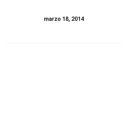
marzo 18, 2014
Estás aquí:
Inicio
2014
marzo
18