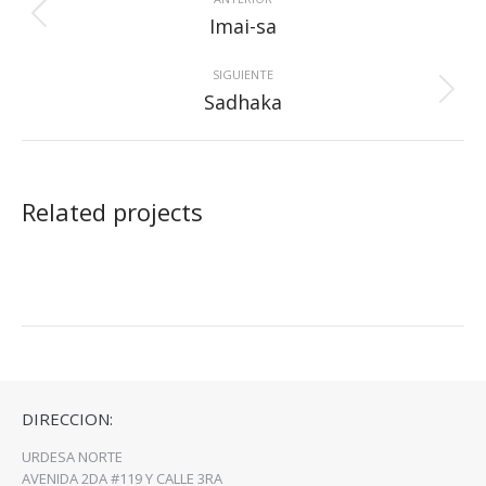
entre
Proyecto
Imai-sa
proyectos
anterior
SIGUIENTE
Proyecto
Sadhaka
siguiente
Related projects
DIRECCION:
URDESA NORTE
AVENIDA 2DA #119 Y CALLE 3RA