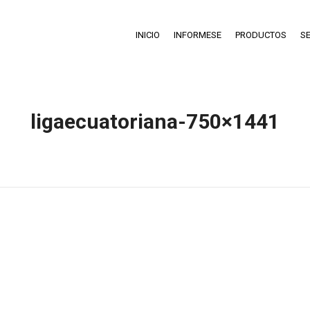
INICIO
INFORMESE
PRODUCTOS
SE
ligaecuatoriana-750×1441
Estás aquí:
Inicio
ligaecuatoriana-750×1441