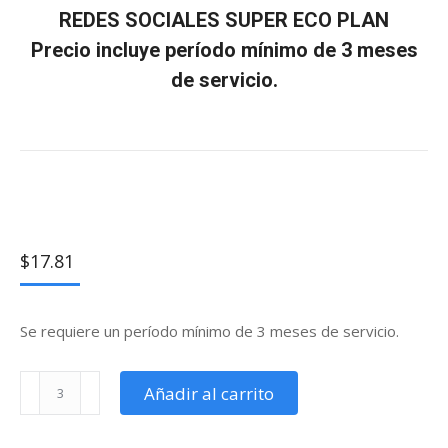
REDES SOCIALES SUPER ECO PLAN
Precio incluye período mínimo de 3 meses
de servicio.
Estás aquí:
Inicio
Redes Sociales
REDES SOCIALES SUPER ECO PLANPrecio incluye período mínimo
de 3 meses de servicio.
$
17.81
Se requiere un período mínimo de 3 meses de servicio.
REDES
Añadir al carrito
SOCIALES
SUPER
ECO