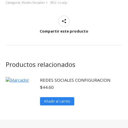
Categoría:
Redes Sociales
SKU:
rs-sep
PLANPrecio
incluye
período
mínimo
de
Compartir este producto
3
meses
de
servicio.
cantidad
Productos relacionados
REDES SOCIALES CONFIGURACION
$
44.60
Añadir al carrito