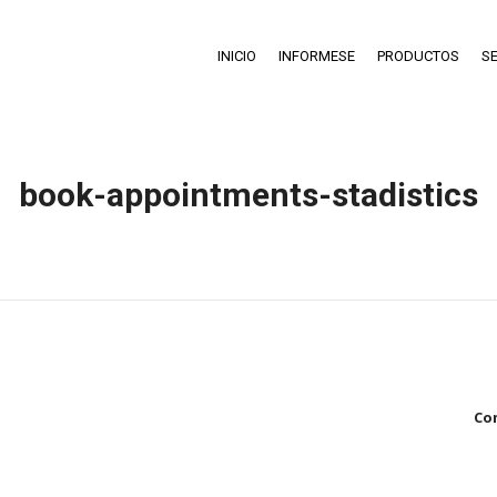
INICIO
INFORMESE
PRODUCTOS
SE
book-appointments-stadistics
Estás aquí:
Inicio
book-appointments-stadistics
Co