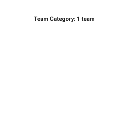
Team Category:
1 team
Estás aquí:
Inicio
Compañero de equipo