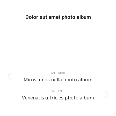
Dolor sut amet photo album
Estás aquí:
Inicio
Álbum de fotos
Dolor sut amet photo album
Navegación
entre
ANTERIOR
Álbum
Miros amos nulla photo album
álbumes
anterior:
SIGUIENTE
Álbum
Venenatis ultricies photo album
siguiente: