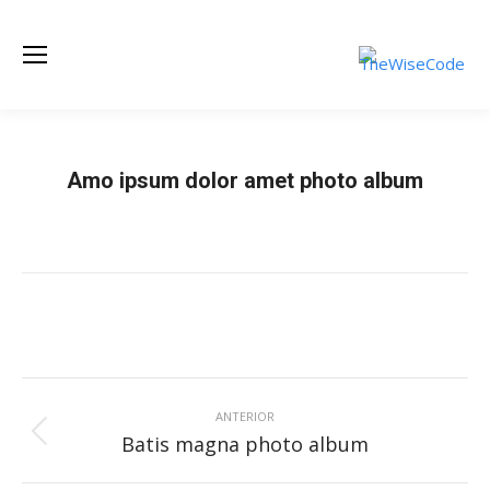
Amo ipsum dolor amet photo album
Estás aquí:
Inicio
Álbum de fotos
Amo ipsum dolor amet photo…
Navegación
entre
ANTERIOR
Álbum
Batis magna photo album
álbumes
anterior: