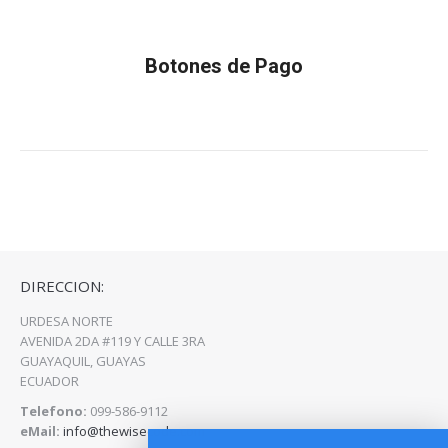
Botones de Pago
Estás aquí:
Inicio
Botones de Pago
DIRECCION:
URDESA NORTE
AVENIDA 2DA #119 Y CALLE 3RA
GUAYAQUIL, GUAYAS
ECUADOR
Telefono:
099-586-9112
eMail:
info@thewisecode.com